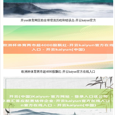
开yun体育网匡助全球理清历程和错误点-开云kaiyun官方
欧洲杯体育两市超4000股飘红-开云kaiyun官方在线入口