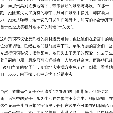
肤，而那刑具则逐步地落下，带来剧烈的难熬与辱没。在那一
刻，她险些失去了所有的尊荣，只可在难熬中挣扎，却窝囊为
力。她无法颐养，这一切为何发生在她身上，所有的不舒畅齐来
自于已经浅笑着对她示好的阿谁“一又友”。
这种刑罚不仅让受刑者的身材遭受虐待，也让她们在后宫中的地
位短暂坍弛。已经在她们眼前柔声下气、恭敬有加的宫女们，当
今运行窃窃私议，指带领点。她们失去了天子的深爱，失去了生
养子嗣的但愿，最终只可安祥孤身一人地渡过余生。而那些已经
与她们争宠的妃子们，则背地庆幸我方幸免了这一倒霉，看着她
们一步步走向不振，心中充满了乐祸幸灾。
虽然，并非每个妃子齐会遭受“泣血斑”的刑事背负。但即便如
斯，后宫中的妃子们永久生活在畏俱与不安之中。她们深知，在
这个充满争斗与逸想的宇宙里，任何东谈主齐可能在刹那间沦为
下一个受害者。她们之间的关联，充满了疑心、争斗，也庸碌会