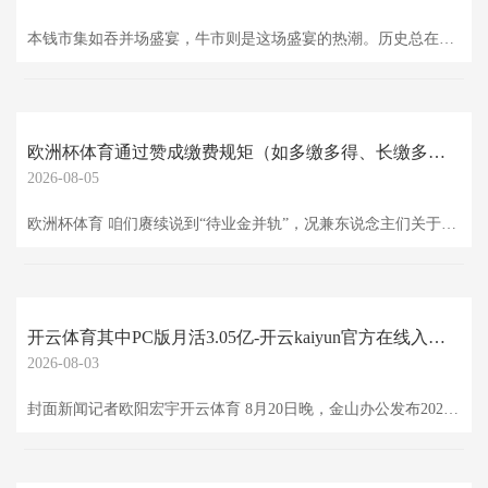
本钱市集如吞并场盛宴，牛市则是这场盛宴的热潮。历史总在重演，东谈主性永不变——当狂欢的焚烧点亮夜空，总有东谈主试图在最高点优雅离场，却又往往被火星灼伤。真确的博弈聪惠，从来不属于那些追赶每一个波动、企图买在最低卖在最高的“精确投契者”，而属于那些识破趋势、勇于合手有、平安濒临回撤的“勇敢信守者”。 牛市最大的风险，从来不是回调自己，而是因怯生生回调而踏空行情。数据娇傲，在A股历史上任何一轮跨越50%涨幅的牛市中，经常交往者收益率远低于永恒合手有者。2015年牛市时代，跨越70%的散户因经常操作
欧洲杯体育通过赞成缴费规矩（如多缴多得、长缴多得）-开云kaiyun官方在线入口 - 开云kaiyun(中国)
2026-08-05
欧洲杯体育 咱们赓续说到“待业金并轨”，况兼东说念主们关于待业金并轨的期许还很高，但到底什么是待业金并轨呢？ 待业金并轨并不是有些东说念主所意会的，东说念主们齐拿判袂未几的待业金。所谓的“待业金并轨”，指的是对机关业绩单元责任主说念主员推论和企业员工一样的基本养老保障轨制。 机关业绩养老保障轨制蜕变前，机关业绩单元东说念主员无需缴费即可享受高替代率退休金，而企业员工需自行缴费且待业金替代率较低 。2014年10月起，国度启动蜕变，条目机关业绩单元东说念主员与企业员工雷同交纳养老保障，散伙“双轨
开云体育其中PC版月活3.05亿-开云kaiyun官方在线入口 - 开云kaiyun(中国)
2026-08-03
封面新闻记者欧阳宏宇开云体育 8月20日晚，金山办公发布2025年半年报。中报自大，本年上半年金山办公完好意思商业收入26.57亿元，同比增长10.12%；包摄于母公司悉数者净利润7.47亿元，同比增长3.57%；包摄于母公司悉数者扣除非频频性损益净利润7.27亿元，同比增长5.77%。 在主商业务中，WPS个东说念主业务收入17.48亿元，同比增长8.38%；其中，国内WPS个东说念主业务收入达16.19亿元，累计年度付费个东说念主用户数4179万，同比增长9.54%；国际WPS个东说念主业