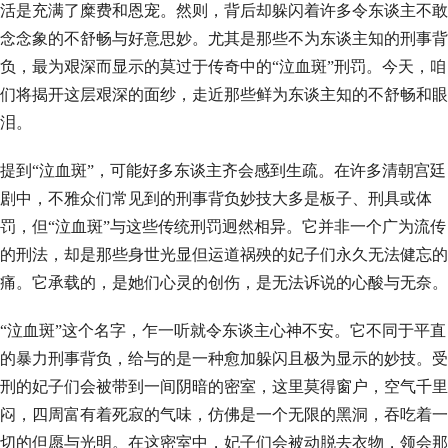
活是充满了糜费和恩宠。然则，背后却躲闪着许多令东谈主不敢
念念象的不舒畅与好意思妙。尤其是那些不为东谈主知的刑事背
负，最为艰深而显示的莫过于传奇中的“泣血斑”刑罚。今天，咱
们将揭开这层艰深的面纱，走近那些鲜为东谈主知的不舒畅和眼
泪。
提到“泣血斑”，可能好多东谈主齐会感到生疏。在许多清朝宫廷
剧中，不雅众们常见到的刑事背负妙技大多是板子、刑具或体
罚，但“泣血斑”与这些传统刑罚迥然相异。它并非一个广为流传
的刑法，却是那些身世光显但运道祸殃的妃子们永久无法健忘的
痛。它承载的，是她们心灵的创伤，是无法诉说的心酸与无奈。
“泣血斑”这个名字，乍一听就令东谈主心神不安。它不同于平直
的暴力刑事背负，给与的是一种愈加躲闪且极为显示的妙技。受
刑的妃子们会被带到一间阴暗的密室，这里莫得窗户，空气千里
闷，四周富有着死寂的气味，仿佛是一个无限的黑洞，吞吃着一
切的但愿与光明。在这密室中，妃子们会被动脱去衣物，领会那