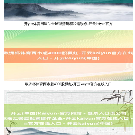
开yun体育网匡助全球理清历程和错误点-开云kaiyun官方
欧洲杯体育两市超4000股飘红-开云kaiyun官方在线入口