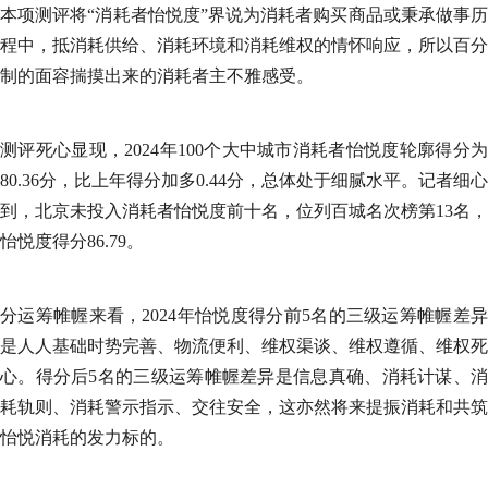
本项测评将“消耗者怡悦度”界说为消耗者购买商品或秉承做事历
程中，抵消耗供给、消耗环境和消耗维权的情怀响应，所以百分
制的面容揣摸出来的消耗者主不雅感受。
测评死心显现，2024年100个大中城市消耗者怡悦度轮廓得分为
80.36分，比上年得分加多0.44分，总体处于细腻水平。记者细心
到，北京未投入消耗者怡悦度前十名，位列百城名次榜第13名，
怡悦度得分86.79。
分运筹帷幄来看，2024年怡悦度得分前5名的三级运筹帷幄差异
是人人基础时势完善、物流便利、维权渠谈、维权遵循、维权死
心。得分后5名的三级运筹帷幄差异是信息真确、消耗计谋、消
耗轨则、消耗警示指示、交往安全，这亦然将来提振消耗和共筑
怡悦消耗的发力标的。