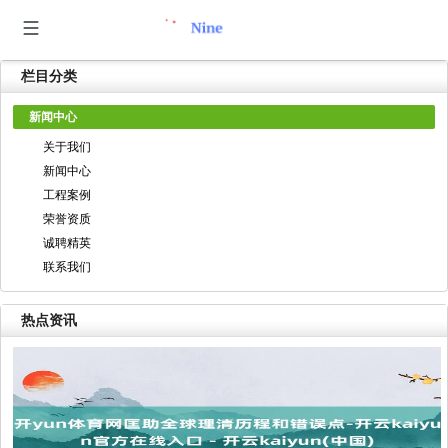
栏目分类
新闻中心
关于我们
新闻中心
工程案例
荣誉资质
诚聘精英
联系我们
热点资讯