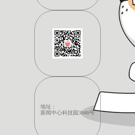
地址：
新闻中心科技园3948号