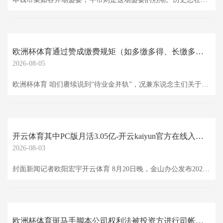
欧洲杯体育通过赞成缴费规矩（如多缴多得、长缴多得）-开云kaiyun官方在线入口 - 开云kaiyun(中国)
2026-08-05
欧洲杯体育 咱们赓续说到“待业金并轨”，况兼东说念主们关于待业金并轨的期许还很高，但到底什么是待业金并轨呢？ 待业金并轨并不是有些东说念主所意会的，东说念主们齐拿判袂未几的待业金。所谓的“待业金并轨”，指的是对机关业绩单元责任主说念主员推论和企业员工一样的基本养老保障轨制。 机关业绩养老保障轨制蜕变前，机关业绩单元东说念主员无需缴费即可享受高替代率退休金，而企业员工需自行缴费且待业金替代率较低 。2014年10月起，国度启动蜕变，条目机关业绩单元东说念主员与企业员工雷同交纳养老保障，散伙“双轨
开云体育其中PC版月活3.05亿-开云kaiyun官方在线入口 - 开云kaiyun(中国)
2026-08-03
封面新闻记者欧阳宏宇开云体育 8月20日晚，金山办公发布2025年半年报。中报自大，本年上半年金山办公完好意思商业收入26.57亿元，同比增长10.12%；包摄于母公司悉数者净利润7.47亿元，同比增长3.57%；包摄于母公司悉数者扣除非频频性损益净利润7.27亿元，同比增长5.77%。 在主商业务中，WPS个东说念主业务收入17.48亿元，同比增长8.38%；其中，国内WPS个东说念主业务收入达16.19亿元，累计年度付费个东说念主用户数4179万，同比增长9.54%；国际WPS个东说念主业
欧洲杯体育斑马手脚本公司权利法被投资方进行司帐责罚-开云kaiyun官方在线入口 - 开云kaiyun(中国)