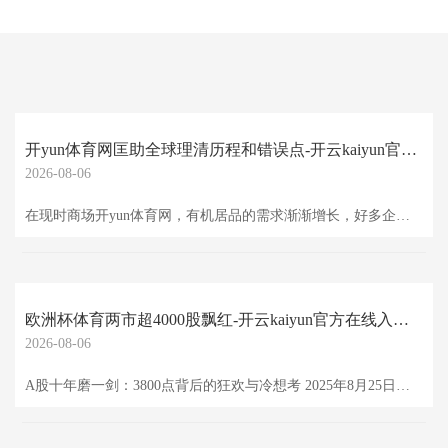
开yun体育网匡助全球理清历程和错误点-开云kaiyun官方在线入口 - 开云kaiyun(中国)
2026-08-06
在现时商场开yun体育网，有机居品的需求渐渐增长，好多企业但愿通过欧盟有机认证来进步居品竞争力。乐山算作攻击的农业产区，不少企业也在热心若何高效通过欧盟有机认证审核。今天咱们就来聊聊这个话题，匡助全球理清历程和错误点。 #1.了解欧盟有机认证的基本条目 欧盟有机认证的中枢是确保居品从坐褥到加工的全过程适合有机圭臬。主要触及以下几个方面： -原料开首：扫数原料多元化来自经过认证的有机农场或适合欧盟圭臬的野生收罗区。 -坐褥过程：不容使用合成化肥、农药、转基因本领等非有机技巧。 -加工步调：加工过
欧洲杯体育两市超4000股飘红-开云kaiyun官方在线入口 - 开云kaiyun(中国)
2026-08-06
A股十年磨一剑：3800点背后的狂欢与冷想考 2025年8月25日，A股用一场舒坦淋漓的碎裂，焚烧了天下股民的热血——沪指盘中一举站上3800点，创近10年新高，成交量碎裂1.2万亿，两市超4000股飘红。这场被股民称为“等了3年”的行情，究竟是牛市的军号，仍是短期的狂欢？ 一、十年冬眠，一旦破局 追思A股近十年的“爬坡路”，3800点曾是2015年牛市的“高光门槛”，而后受股灾、商业摩擦、疫情等多重冲击，沪指长期在3000点险峻颠簸。如今，在经济复苏预期增强、计策利好密集落地（如活跃本钱市集