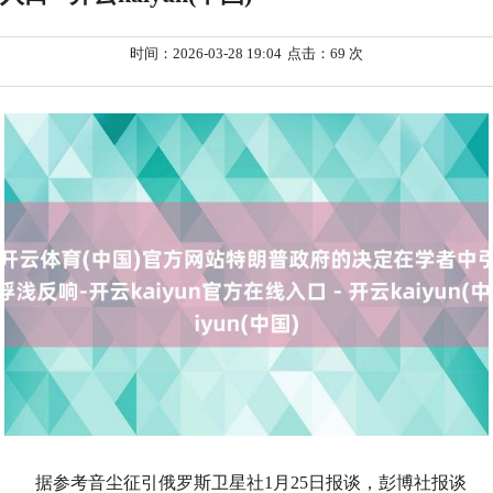
时间：2026-03-28 19:04
点击：69 次
据参考音尘征引俄罗斯卫星社1月25日报谈，彭博社报谈