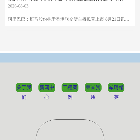
2026-08-03
阿里巴巴：斑马股份拟于香港联交所主板孤苦上市 8月21日讯息，阿里巴巴在港交所公告，斑马正在寻求斑马股份于香港联交所主板孤苦上市。斑马曾为公司的子公司，自2024年12月27日起不再纳入集团并表界限。由于斑马于公司最近一个好意思满财务年度撤消并表，字据第15项驾御疏导第2段之注，公司已就拟议分拆向香港联交所提交分拆操办，且香港联交所已证据本公司可进行拟议分拆。甩抄本公告日历，公司抓有斑马约44.72%的股份，斑马手脚本公司权利法被投资方进行司帐责罚。现提出，拟议分拆将以斑马股份大众发售的容貌进
关于我
新闻中
工程案
荣誉资
诚聘精
们
心
例
质
英