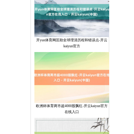
开yun体育网匡助全球理清历程和错误点-开云
kaiyun官方
欧洲杯体育两市超4000股飘红-开云kaiyun官方
在线入口