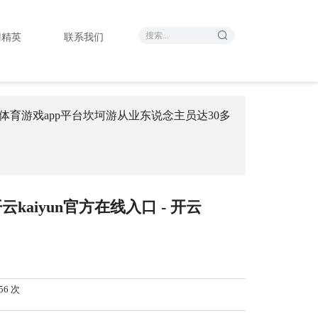
聘精英
联系我们
 体育游戏app平台坎坷游从业东说念主员达30多
aiyun官方在线入口 - 开云
6 次