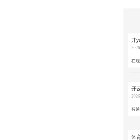
2026
2026