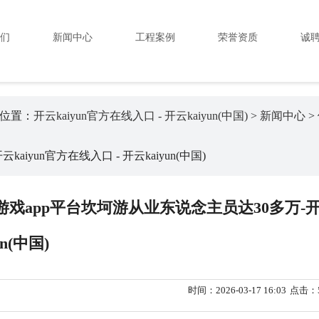
们
新闻中心
工程案例
荣誉资质
诚
位置：
开云kaiyun官方在线入口 - 开云kaiyun(中国)
>
新闻中心
>
云kaiyun官方在线入口 - 开云kaiyun(中国)
游戏app平台坎坷游从业东说念主员达30多万-开云k
un(中国)
时间：2026-03-17 16:03
点击：5