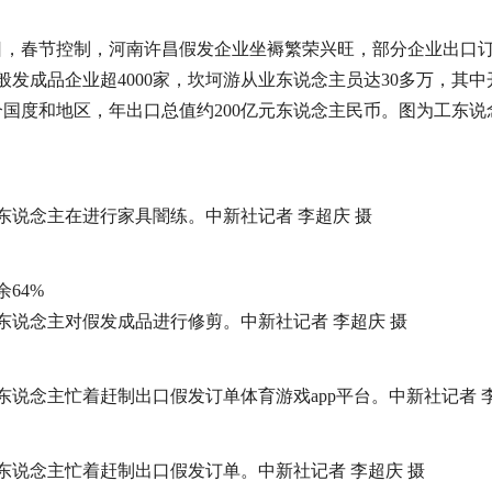
5日，春节控制，河南许昌假发企业坐褥繁荣兴旺，部分企业出口订
般发成品企业超4000家，坎坷游从业东说念主员达30多万，其中
多个国度和地区，年出口总值约200亿元东说念主民币。图为工东
东说念主在进行家具闇练。中新社记者 李超庆 摄
64%
东说念主对假发成品进行修剪。中新社记者 李超庆 摄
东说念主忙着赶制出口假发订单体育游戏app平台。中新社记者 李
东说念主忙着赶制出口假发订单。中新社记者 李超庆 摄