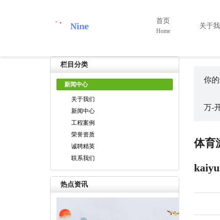
首页
关于我
Home
栏目分类
你的
新闻中心
关于我们
万-开
新闻中心
工程案例
荣誉资质
体育
诚聘精英
联系我们
kaiy
热点资讯