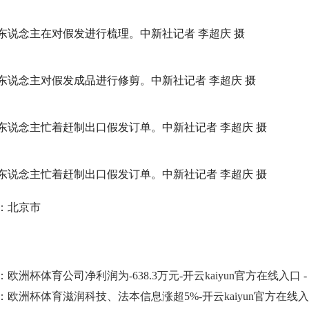
东说念主在对假发进行梳理。中新社记者 李超庆 摄
东说念主对假发成品进行修剪。中新社记者 李超庆 摄
东说念主忙着赶制出口假发订单。中新社记者 李超庆 摄
东说念主忙着赶制出口假发订单。中新社记者 李超庆 摄
：北京市
：
欧洲杯体育公司净利润为-638.3万元-开云kaiyun官方在线入口 - 开
：
欧洲杯体育滋润科技、法本信息涨超5%-开云kaiyun官方在线入口 - 