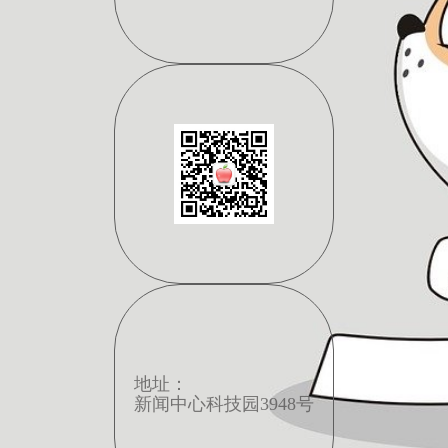
地址：
新闻中心科技园3948号