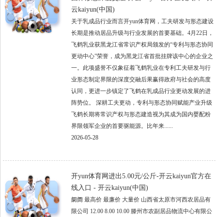
云kaiyun(中国)
关于乳成品行业而言开yun体育网，工夫研发与形态建设
长期是推动居品升级与行业发展的首要基础。4月22日，
飞鹤乳业获黑龙江省常识产权局颁发的“专利与形态协同
更动中心”荣誉，成为黑龙江省首批挂牌该中心的企业之
一。此项盛誉不仅象征着飞鹤乳业在专利工夫研发与行
业形态制定界限的深度交融后果赢得政府与社会的高度
认同，更进一步镇定了飞鹤在乳成品行业更动发展的进
阵势位。 深耕工夫更动，专利与形态协同赋能产业升级
飞鹤长期将常识产权与形态建造视为其成为国内婴配粉
界限领军企业的首要驱能源。比年来......
2026-05-28
开yun体育网进出5.00元/公斤-开云kaiyun官方在
线入口 - 开云kaiyun(中国)
阛阓 最高价 最廉价 大量价 山西省太原市河西农居品有
限公司 12.00 8.00 10.00 滕州市农副居品物流中心有限公