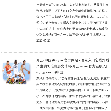
半天堂产大飞机的故事。 从歼击机到客机，从零件打磨
到整机装配，成王人的航空产业就像暖锅里的九宫格，
每个格子王人藏着让东谈主咋舌的硬核技术。 先说这家
爱乐达航空制造，别看名字里带个乐字，干的可王人是
刀尖上的活计。他们家车间里摆着的数控机床，精度能
达到头发丝的百分之一，给飞机作念外科手术王人......
2026-05-29
开云(中国)Kaiyun·官方网站 - 登录入口它爆炸后
产生的阿谁白热火球啊-开云kaiyun官方在线入口
- 开云kaiyun(中国)
东风新导弹亮相，2公斤核弹头让“台独”无处遁形 就在47
架军机朝着台湾岛鸠集的时候，我们国度的新款“氢弹”也
负责曝光了。这枚氢弹天然惟有两公斤重，但威力可不
小，在两秒钟之内就能让那些念念搞事的“台独”分子透澈
完蛋。岂论台湾当局怎么致力买好意思国的兵器，不祥
一直跟国际的一些势力勾通在沿途，他们终末的服从齐