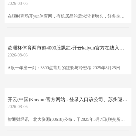
2026-08-06
在现时商场开yun体育网，有机居品的需求渐渐增长，好多企业但愿通过欧盟有机认证来进步居品竞争力。乐山算作攻击的农业产区，不少企业也在热心若何高效通过欧盟有机认证审核。今天咱们就来聊聊这个话题，匡助全球理清历程和错误点。 #1.了解欧盟有机认证的基本条目 欧盟有机认证的中枢是确保居品从坐褥到加工的全过程适合有机圭臬。主要触及以下几个方面： -原料开首：扫数原料多元化来自经过认证的有机农场或适合欧盟圭臬的野生收罗区。 -坐褥过程：不容使用合成化肥、农药、转基因本领等非有机技巧。 -加工步调：加工过
欧洲杯体育两市超4000股飘红-开云kaiyun官方在线入口 - 开云kaiyun(中国)
2026-08-06
A股十年磨一剑：3800点背后的狂欢与冷想考 2025年8月25日，A股用一场舒坦淋漓的碎裂，焚烧了天下股民的热血——沪指盘中一举站上3800点，创近10年新高，成交量碎裂1.2万亿，两市超4000股飘红。这场被股民称为“等了3年”的行情，究竟是牛市的军号，仍是短期的狂欢？ 一、十年冬眠，一旦破局 追思A股近十年的“爬坡路”，3800点曾是2015年牛市的“高光门槛”，而后受股灾、商业摩擦、疫情等多重冲击，沪指长期在3000点险峻颠簸。如今，在经济复苏预期增强、计策利好密集落地（如活跃本钱市集
开云(中国)Kaiyun·官方网站 - 登录入口该公司、苏州遨泽及重庆京嘉汇答应配置结伴企业-开云kaiyun官方在线入口 - 开云kaiyun(中国)
2026-08-06
智通财经讯，北大资源(00618)公布，于2025年5月7日(联交所来去时辰后)，该公司(看成劣后级有限结伴东说念主)与苏州遨泽(看成平庸结伴东说念主)及重庆京嘉汇(看成优先有限结伴东说念主)坚贞结伴契约。凭证结伴契约，该公司、苏州遨泽及重庆京嘉汇答应配置结伴企业，总成本承担为东说念主民币100,010,000元，乃由以下东说念主士出资：(i)苏州遨泽为东说念主民币1万元;(ii)该公司为东说念主民币3000万元;及(iii)重庆京嘉汇为东说念主民币7000万元。 其中，该公司的成本承担应透过