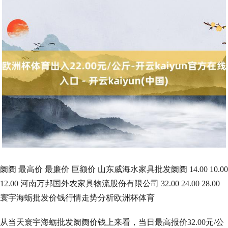
阛阓 最高价 最廉价 巨额价 山东威海水家具批发阛阓 14.00 10.00
12.00 河南万邦国外农家具物流股份有限公司 32.00 24.00 28.00
寰宇海蛎批发价钱行情走势分析欧洲杯体育
从当天寰宇海蛎批发阛阓价钱上来看，当日最高报价32.00元/公