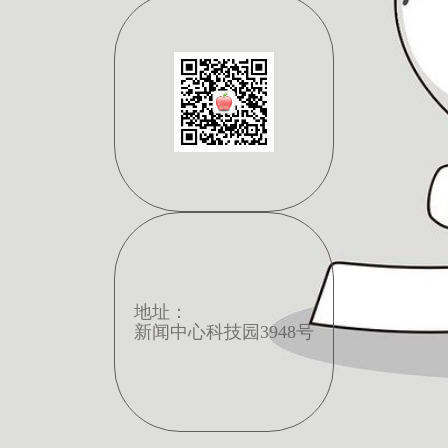
地址：
新闻中心科技园3948号